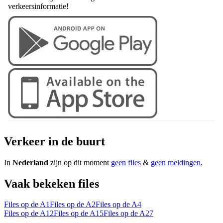
verkeersinformatie!
Verkeer in de buurt
In
Nederland
zijn op dit moment
geen files
&
geen meldingen
.
Vaak bekeken files
Files op de A1
Files op de A2
Files op de A4
Files op de A12
Files op de A15
Files op de A27