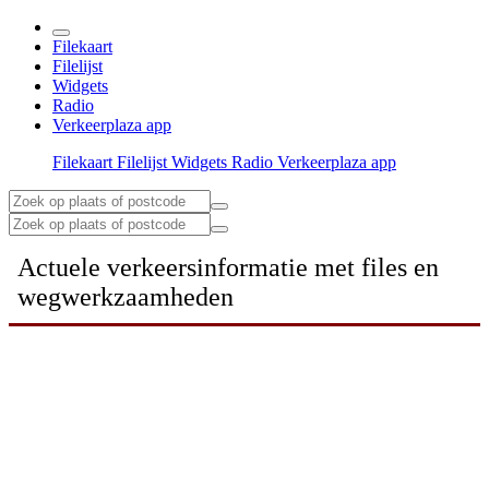
Filekaart
Filelijst
Widgets
Radio
Verkeerplaza app
Filekaart
Filelijst
Widgets
Radio
Verkeerplaza app
Actuele verkeersinformatie met files en
wegwerkzaamheden