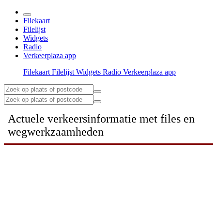
Filekaart
Filelijst
Widgets
Radio
Verkeerplaza app
Filekaart
Filelijst
Widgets
Radio
Verkeerplaza app
Actuele verkeersinformatie met files en
wegwerkzaamheden