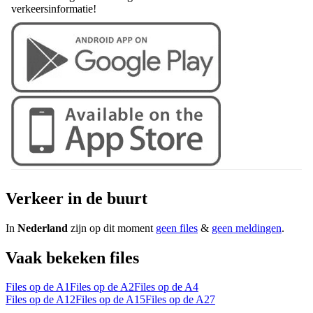
verkeersinformatie!
Verkeer in de buurt
In
Nederland
zijn op dit moment
geen files
&
geen meldingen
.
Vaak bekeken files
Files op de A1
Files op de A2
Files op de A4
Files op de A12
Files op de A15
Files op de A27