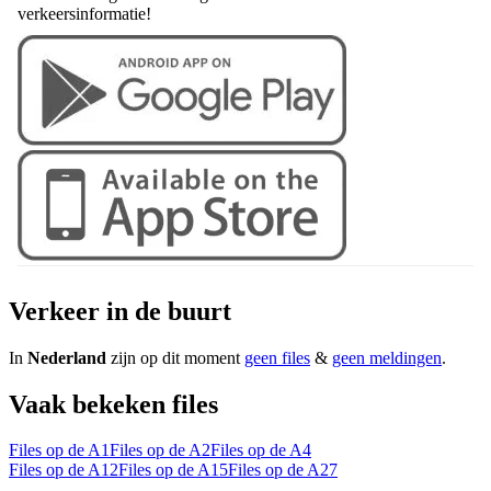
verkeersinformatie!
Verkeer in de buurt
In
Nederland
zijn op dit moment
geen files
&
geen meldingen
.
Vaak bekeken files
Files op de A1
Files op de A2
Files op de A4
Files op de A12
Files op de A15
Files op de A27