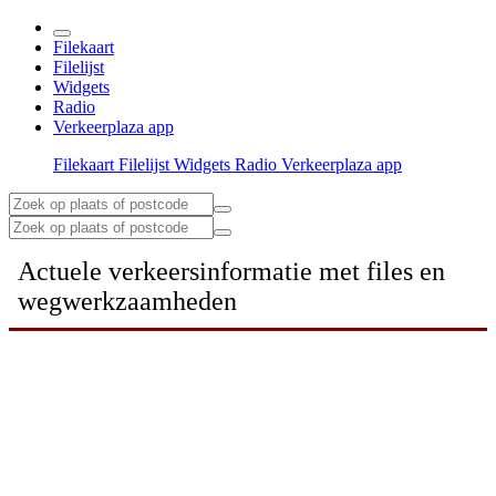
Filekaart
Filelijst
Widgets
Radio
Verkeerplaza app
Filekaart
Filelijst
Widgets
Radio
Verkeerplaza app
Actuele verkeersinformatie met files en
wegwerkzaamheden