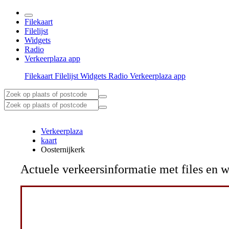
Filekaart
Filelijst
Widgets
Radio
Verkeerplaza app
Filekaart
Filelijst
Widgets
Radio
Verkeerplaza app
Verkeerplaza
kaart
Oosternijkerk
Actuele verkeersinformatie met files e