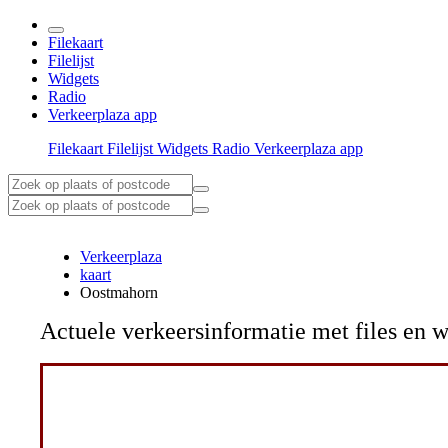
Filekaart
Filelijst
Widgets
Radio
Verkeerplaza app
Filekaart
Filelijst
Widgets
Radio
Verkeerplaza app
Verkeerplaza
kaart
Oostmahorn
Actuele verkeersinformatie met files e