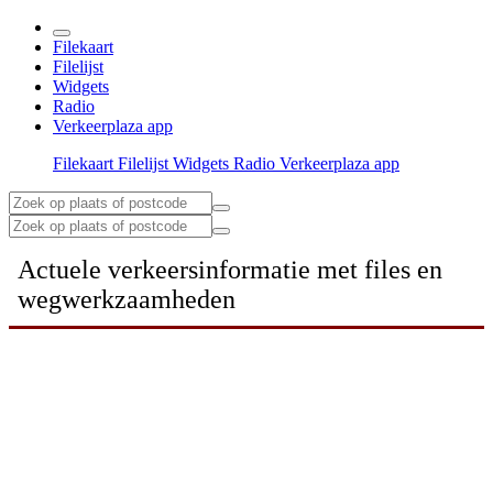
Filekaart
Filelijst
Widgets
Radio
Verkeerplaza app
Filekaart
Filelijst
Widgets
Radio
Verkeerplaza app
Actuele verkeersinformatie met files en
wegwerkzaamheden