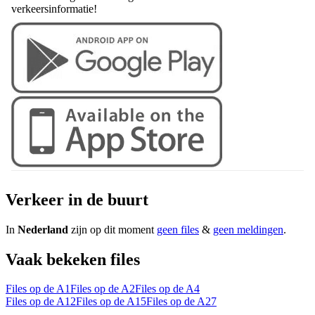
verkeersinformatie!
Verkeer in de buurt
In
Nederland
zijn op dit moment
geen files
&
geen meldingen
.
Vaak bekeken files
Files op de A1
Files op de A2
Files op de A4
Files op de A12
Files op de A15
Files op de A27