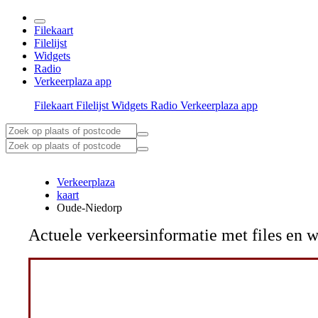
Filekaart
Filelijst
Widgets
Radio
Verkeerplaza app
Filekaart
Filelijst
Widgets
Radio
Verkeerplaza app
Verkeerplaza
kaart
Oude-Niedorp
Actuele verkeersinformatie met files e