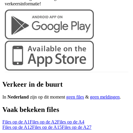
verkeersinformatie!
Verkeer in de buurt
In
Nederland
zijn op dit moment
geen files
&
geen meldingen
.
Vaak bekeken files
Files op de A1
Files op de A2
Files op de A4
Files op de A12
Files op de A15
Files op de A27