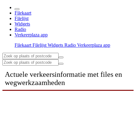
Filekaart
Filelijst
Widgets
Radio
Verkeerplaza app
Filekaart
Filelijst
Widgets
Radio
Verkeerplaza app
Actuele verkeersinformatie met files en
wegwerkzaamheden