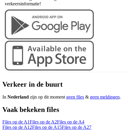
verkeersinformatie!
Verkeer in de buurt
In
Nederland
zijn op dit moment
geen files
&
geen meldingen
.
Vaak bekeken files
Files op de A1
Files op de A2
Files op de A4
Files op de A12
Files op de A15
Files op de A27