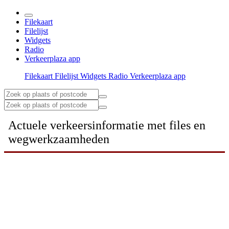
Filekaart
Filelijst
Widgets
Radio
Verkeerplaza app
Filekaart
Filelijst
Widgets
Radio
Verkeerplaza app
Actuele verkeersinformatie met files en
wegwerkzaamheden