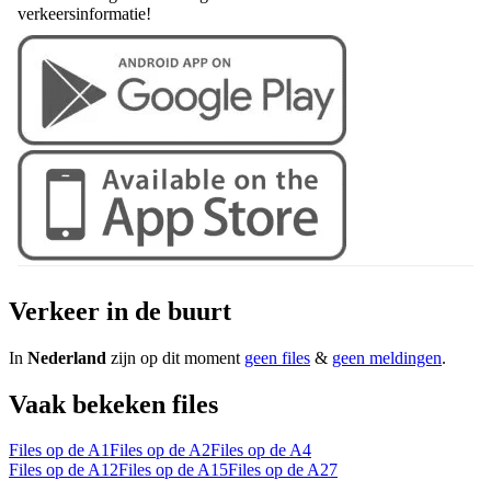
verkeersinformatie!
Verkeer in de buurt
In
Nederland
zijn op dit moment
geen files
&
geen meldingen
.
Vaak bekeken files
Files op de A1
Files op de A2
Files op de A4
Files op de A12
Files op de A15
Files op de A27