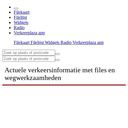
Filekaart
Filelijst
Widgets
Radio
Verkeerplaza app
Filekaart
Filelijst
Widgets
Radio
Verkeerplaza app
Actuele verkeersinformatie met files en
wegwerkzaamheden