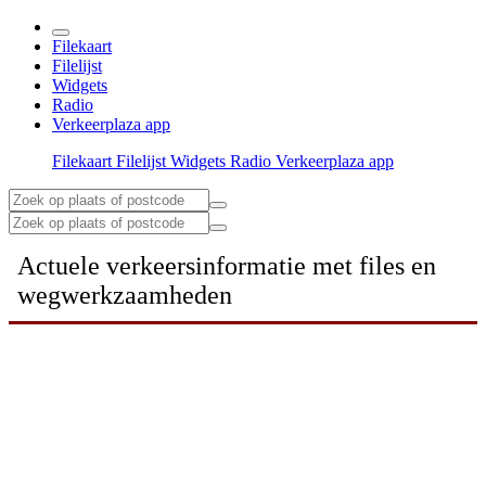
Filekaart
Filelijst
Widgets
Radio
Verkeerplaza app
Filekaart
Filelijst
Widgets
Radio
Verkeerplaza app
Actuele verkeersinformatie met files en
wegwerkzaamheden