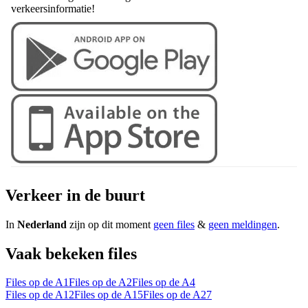
verkeersinformatie!
Verkeer in de buurt
In
Nederland
zijn op dit moment
geen files
&
geen meldingen
.
Vaak bekeken files
Files op de A1
Files op de A2
Files op de A4
Files op de A12
Files op de A15
Files op de A27