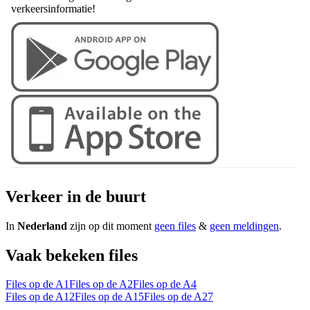
verkeersinformatie!
Verkeer in de buurt
In
Nederland
zijn op dit moment
geen files
&
geen meldingen
.
Vaak bekeken files
Files op de A1
Files op de A2
Files op de A4
Files op de A12
Files op de A15
Files op de A27