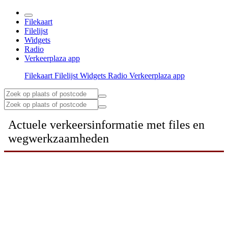
Filekaart
Filelijst
Widgets
Radio
Verkeerplaza app
Filekaart
Filelijst
Widgets
Radio
Verkeerplaza app
Actuele verkeersinformatie met files en
wegwerkzaamheden