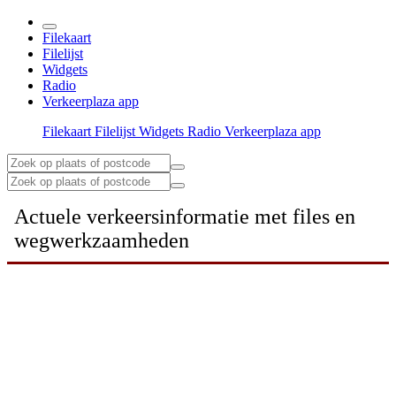
Filekaart
Filelijst
Widgets
Radio
Verkeerplaza app
Filekaart
Filelijst
Widgets
Radio
Verkeerplaza app
Actuele verkeersinformatie met files en
wegwerkzaamheden