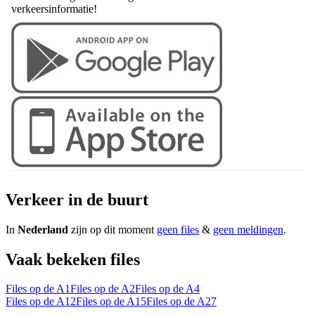
verkeersinformatie!
Verkeer in de buurt
In
Nederland
zijn op dit moment
geen files
&
geen meldingen
.
Vaak bekeken files
Files op de A1
Files op de A2
Files op de A4
Files op de A12
Files op de A15
Files op de A27