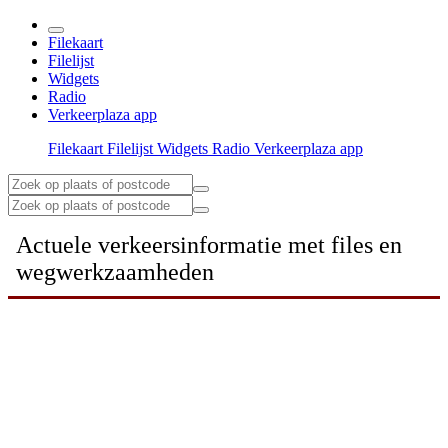
Filekaart
Filelijst
Widgets
Radio
Verkeerplaza app
Filekaart
Filelijst
Widgets
Radio
Verkeerplaza app
Actuele verkeersinformatie met files en
wegwerkzaamheden