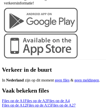
verkeersinformatie!
Verkeer in de buurt
In
Nederland
zijn op dit moment
geen files
&
geen meldingen
.
Vaak bekeken files
Files op de A1
Files op de A2
Files op de A4
Files op de A12
Files op de A15
Files op de A27