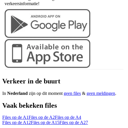
verkeersinformatie!
Verkeer in de buurt
In
Nederland
zijn op dit moment
geen files
&
geen meldingen
.
Vaak bekeken files
Files op de A1
Files op de A2
Files op de A4
Files op de A12
Files op de A15
Files op de A27