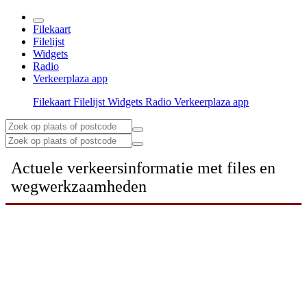
Filekaart
Filelijst
Widgets
Radio
Verkeerplaza app
Filekaart
Filelijst
Widgets
Radio
Verkeerplaza app
Actuele verkeersinformatie met files en
wegwerkzaamheden