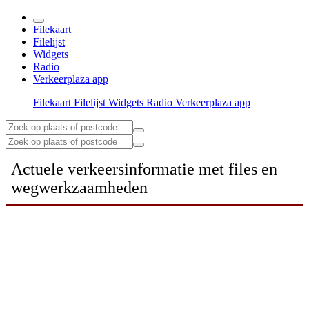
Filekaart
Filelijst
Widgets
Radio
Verkeerplaza app
Filekaart
Filelijst
Widgets
Radio
Verkeerplaza app
Actuele verkeersinformatie met files en
wegwerkzaamheden