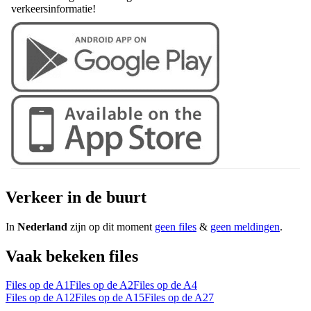
verkeersinformatie!
Verkeer in de buurt
In
Nederland
zijn op dit moment
geen files
&
geen meldingen
.
Vaak bekeken files
Files op de A1
Files op de A2
Files op de A4
Files op de A12
Files op de A15
Files op de A27