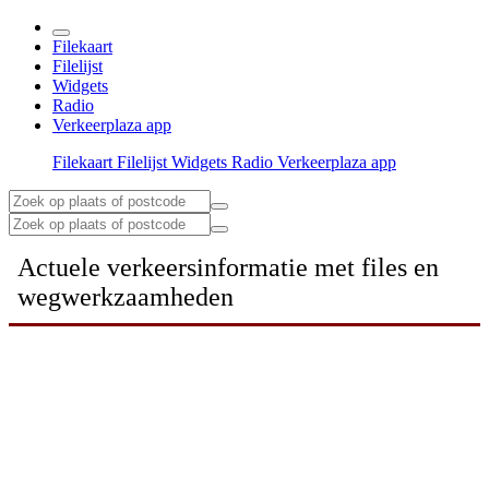
Filekaart
Filelijst
Widgets
Radio
Verkeerplaza app
Filekaart
Filelijst
Widgets
Radio
Verkeerplaza app
Actuele verkeersinformatie met files en
wegwerkzaamheden