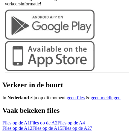
verkeersinformatie!
Verkeer in de buurt
In
Nederland
zijn op dit moment
geen files
&
geen meldingen
.
Vaak bekeken files
Files op de A1
Files op de A2
Files op de A4
Files op de A12
Files op de A15
Files op de A27