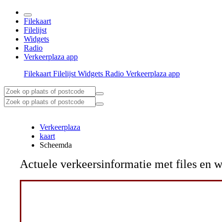
Filekaart
Filelijst
Widgets
Radio
Verkeerplaza app
Filekaart
Filelijst
Widgets
Radio
Verkeerplaza app
Verkeerplaza
kaart
Scheemda
Actuele verkeersinformatie met files e