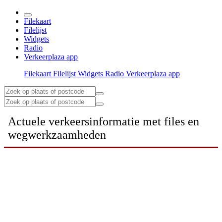
Filekaart
Filelijst
Widgets
Radio
Verkeerplaza app
Filekaart
Filelijst
Widgets
Radio
Verkeerplaza app
Actuele verkeersinformatie met files en
wegwerkzaamheden