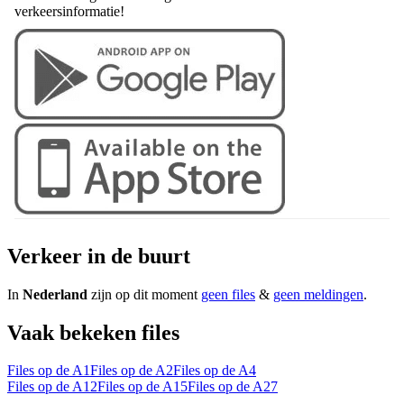
verkeersinformatie!
Verkeer in de buurt
In
Nederland
zijn op dit moment
geen files
&
geen meldingen
.
Vaak bekeken files
Files op de A1
Files op de A2
Files op de A4
Files op de A12
Files op de A15
Files op de A27