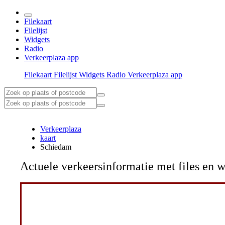
Filekaart
Filelijst
Widgets
Radio
Verkeerplaza app
Filekaart
Filelijst
Widgets
Radio
Verkeerplaza app
Verkeerplaza
kaart
Schiedam
Actuele verkeersinformatie met files e