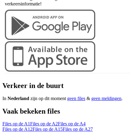
verkeersinformatie!
Verkeer in de buurt
In
Nederland
zijn op dit moment
geen files
&
geen meldingen
.
Vaak bekeken files
Files op de A1
Files op de A2
Files op de A4
Files op de A12
Files op de A15
Files op de A27