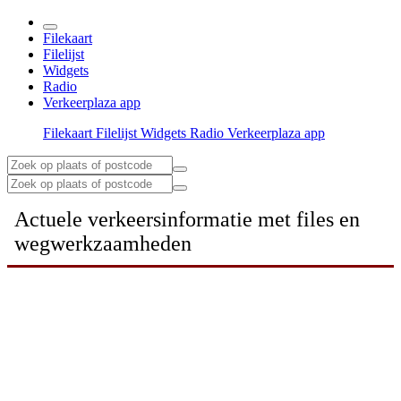
Filekaart
Filelijst
Widgets
Radio
Verkeerplaza app
Filekaart
Filelijst
Widgets
Radio
Verkeerplaza app
Actuele verkeersinformatie met files en
wegwerkzaamheden