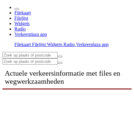
Filekaart
Filelijst
Widgets
Radio
Verkeerplaza app
Filekaart
Filelijst
Widgets
Radio
Verkeerplaza app
Actuele verkeersinformatie met files en
wegwerkzaamheden