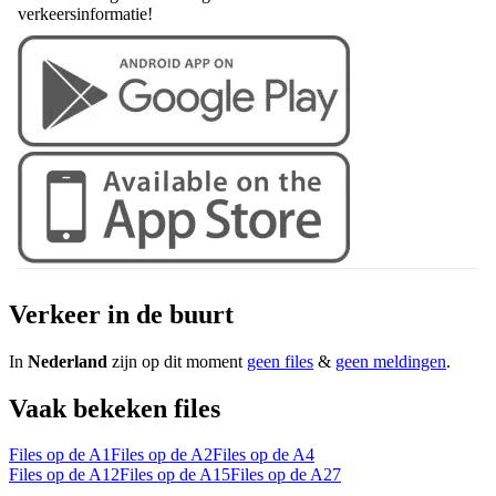
verkeersinformatie!
Verkeer in de buurt
In
Nederland
zijn op dit moment
geen files
&
geen meldingen
.
Vaak bekeken files
Files op de A1
Files op de A2
Files op de A4
Files op de A12
Files op de A15
Files op de A27