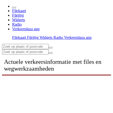
Filekaart
Filelijst
Widgets
Radio
Verkeerplaza app
Filekaart
Filelijst
Widgets
Radio
Verkeerplaza app
Actuele verkeersinformatie met files en
wegwerkzaamheden