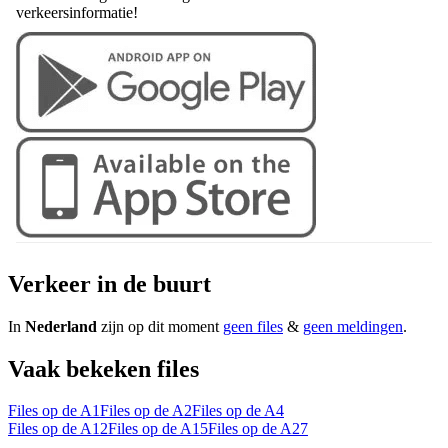
verkeersinformatie!
Verkeer in de buurt
In
Nederland
zijn op dit moment
geen files
&
geen meldingen
.
Vaak bekeken files
Files op de A1
Files op de A2
Files op de A4
Files op de A12
Files op de A15
Files op de A27