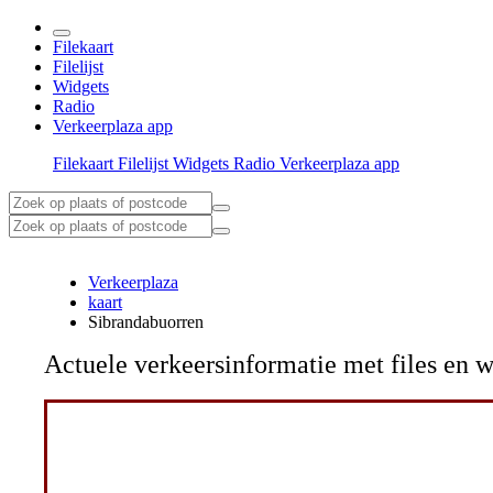
Filekaart
Filelijst
Widgets
Radio
Verkeerplaza app
Filekaart
Filelijst
Widgets
Radio
Verkeerplaza app
Verkeerplaza
kaart
Sibrandabuorren
Actuele verkeersinformatie met files e