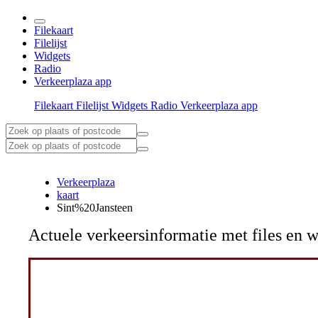
Filekaart
Filelijst
Widgets
Radio
Verkeerplaza app
Filekaart
Filelijst
Widgets
Radio
Verkeerplaza app
Verkeerplaza
kaart
Sint%20Jansteen
Actuele verkeersinformatie met files e