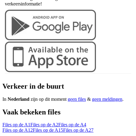
verkeersinformatie!
Verkeer in de buurt
In
Nederland
zijn op dit moment
geen files
&
geen meldingen
.
Vaak bekeken files
Files op de A1
Files op de A2
Files op de A4
Files op de A12
Files op de A15
Files op de A27