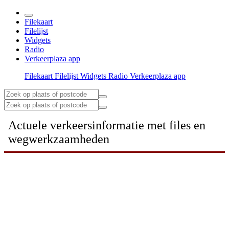
Filekaart
Filelijst
Widgets
Radio
Verkeerplaza app
Filekaart
Filelijst
Widgets
Radio
Verkeerplaza app
Actuele verkeersinformatie met files en
wegwerkzaamheden