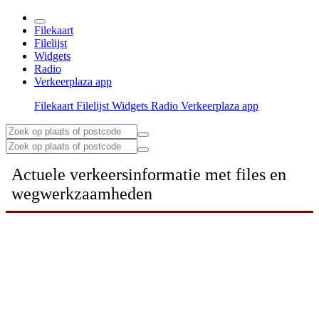
Filekaart
Filelijst
Widgets
Radio
Verkeerplaza app
Filekaart
Filelijst
Widgets
Radio
Verkeerplaza app
Actuele verkeersinformatie met files en
wegwerkzaamheden