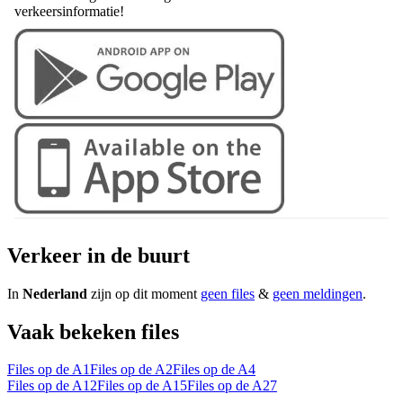
verkeersinformatie!
Verkeer in de buurt
In
Nederland
zijn op dit moment
geen files
&
geen meldingen
.
Vaak bekeken files
Files op de A1
Files op de A2
Files op de A4
Files op de A12
Files op de A15
Files op de A27