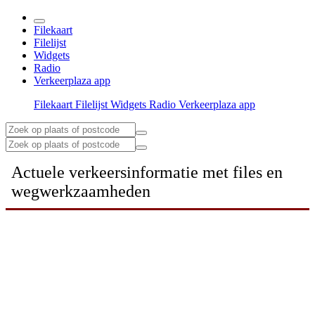
Filekaart
Filelijst
Widgets
Radio
Verkeerplaza app
Filekaart
Filelijst
Widgets
Radio
Verkeerplaza app
Actuele verkeersinformatie met files en
wegwerkzaamheden