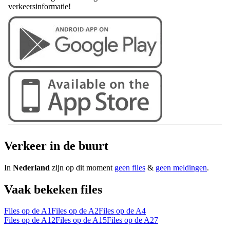
verkeersinformatie!
Verkeer in de buurt
In
Nederland
zijn op dit moment
geen files
&
geen meldingen
.
Vaak bekeken files
Files op de A1
Files op de A2
Files op de A4
Files op de A12
Files op de A15
Files op de A27