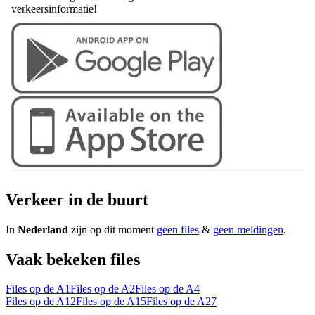
verkeersinformatie!
Verkeer in de buurt
In
Nederland
zijn op dit moment
geen files
&
geen meldingen
.
Vaak bekeken files
Files op de A1
Files op de A2
Files op de A4
Files op de A12
Files op de A15
Files op de A27