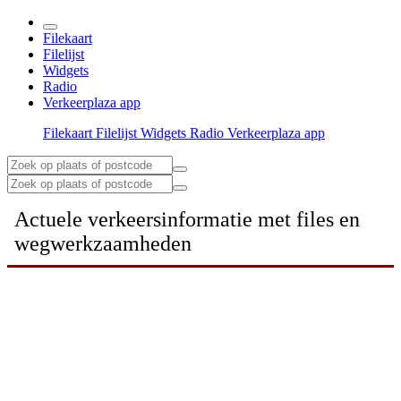
Filekaart
Filelijst
Widgets
Radio
Verkeerplaza app
Filekaart
Filelijst
Widgets
Radio
Verkeerplaza app
Actuele verkeersinformatie met files en
wegwerkzaamheden