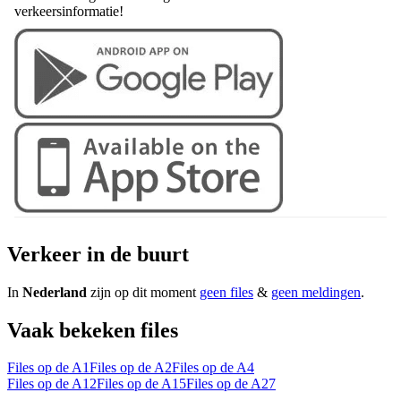
verkeersinformatie!
Verkeer in de buurt
In
Nederland
zijn op dit moment
geen files
&
geen meldingen
.
Vaak bekeken files
Files op de A1
Files op de A2
Files op de A4
Files op de A12
Files op de A15
Files op de A27