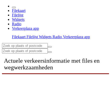
Filekaart
Filelijst
Widgets
Radio
Verkeerplaza app
Filekaart
Filelijst
Widgets
Radio
Verkeerplaza app
Actuele verkeersinformatie met files en
wegwerkzaamheden