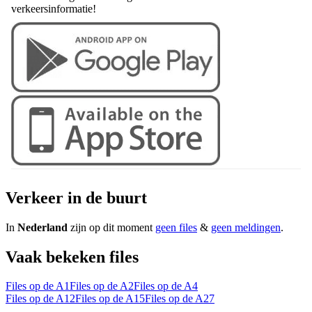
verkeersinformatie!
Verkeer in de buurt
In
Nederland
zijn op dit moment
geen files
&
geen meldingen
.
Vaak bekeken files
Files op de A1
Files op de A2
Files op de A4
Files op de A12
Files op de A15
Files op de A27