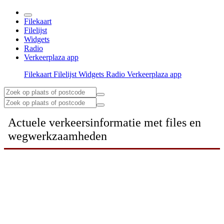
Filekaart
Filelijst
Widgets
Radio
Verkeerplaza app
Filekaart
Filelijst
Widgets
Radio
Verkeerplaza app
Actuele verkeersinformatie met files en
wegwerkzaamheden