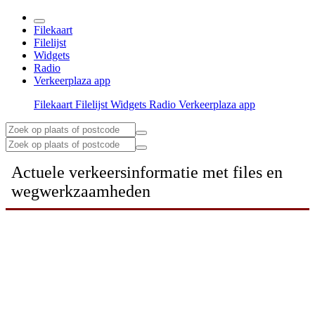
Filekaart
Filelijst
Widgets
Radio
Verkeerplaza app
Filekaart
Filelijst
Widgets
Radio
Verkeerplaza app
Actuele verkeersinformatie met files en
wegwerkzaamheden