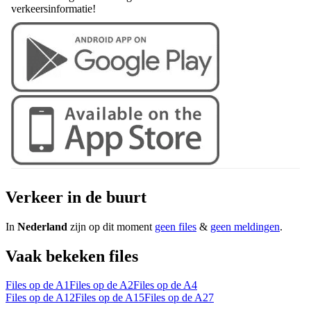
verkeersinformatie!
Verkeer in de buurt
In
Nederland
zijn op dit moment
geen files
&
geen meldingen
.
Vaak bekeken files
Files op de A1
Files op de A2
Files op de A4
Files op de A12
Files op de A15
Files op de A27