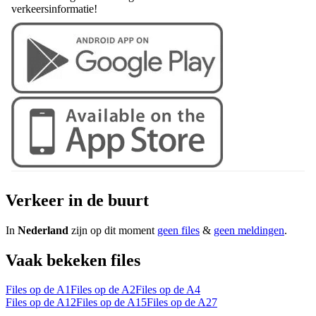
verkeersinformatie!
Verkeer in de buurt
In
Nederland
zijn op dit moment
geen files
&
geen meldingen
.
Vaak bekeken files
Files op de A1
Files op de A2
Files op de A4
Files op de A12
Files op de A15
Files op de A27