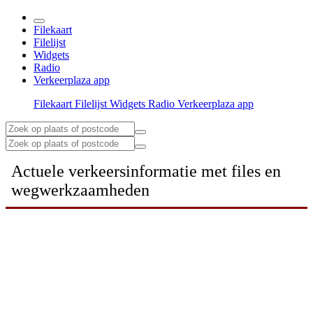
Filekaart
Filelijst
Widgets
Radio
Verkeerplaza app
Filekaart
Filelijst
Widgets
Radio
Verkeerplaza app
Actuele verkeersinformatie met files en
wegwerkzaamheden