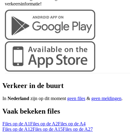
verkeersinformatie!
Verkeer in de buurt
In
Nederland
zijn op dit moment
geen files
&
geen meldingen
.
Vaak bekeken files
Files op de A1
Files op de A2
Files op de A4
Files op de A12
Files op de A15
Files op de A27