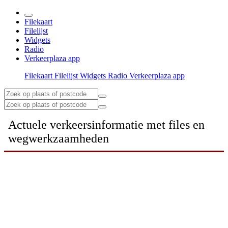
Filekaart
Filelijst
Widgets
Radio
Verkeerplaza app
Filekaart
Filelijst
Widgets
Radio
Verkeerplaza app
Actuele verkeersinformatie met files en
wegwerkzaamheden