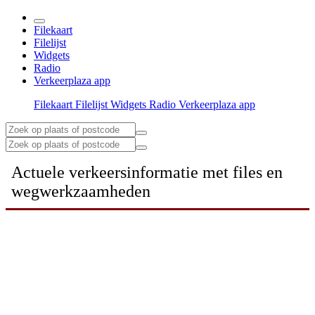
Filekaart
Filelijst
Widgets
Radio
Verkeerplaza app
Filekaart
Filelijst
Widgets
Radio
Verkeerplaza app
Actuele verkeersinformatie met files en
wegwerkzaamheden