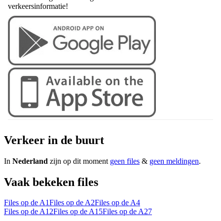
verkeersinformatie!
Verkeer in de buurt
In
Nederland
zijn op dit moment
geen files
&
geen meldingen
.
Vaak bekeken files
Files op de A1
Files op de A2
Files op de A4
Files op de A12
Files op de A15
Files op de A27