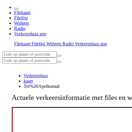
Filekaart
Filelijst
Widgets
Radio
Verkeerplaza app
Filekaart
Filelijst
Widgets
Radio
Verkeerplaza app
Verkeerplaza
kaart
Ter%20Apelkanaal
Actuele verkeersinformatie met files e