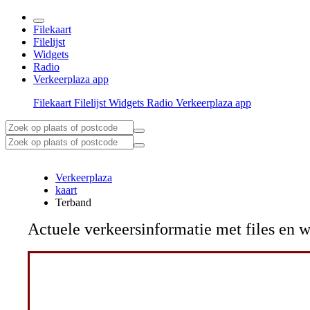
Filekaart
Filelijst
Widgets
Radio
Verkeerplaza app
Filekaart
Filelijst
Widgets
Radio
Verkeerplaza app
Verkeerplaza
kaart
Terband
Actuele verkeersinformatie met files e