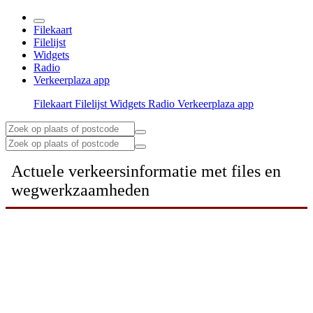
Filekaart
Filelijst
Widgets
Radio
Verkeerplaza app
Filekaart
Filelijst
Widgets
Radio
Verkeerplaza app
Actuele verkeersinformatie met files en
wegwerkzaamheden