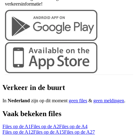
verkeersinformatie!
Verkeer in de buurt
In
Nederland
zijn op dit moment
geen files
&
geen meldingen
.
Vaak bekeken files
Files op de A1
Files op de A2
Files op de A4
Files op de A12
Files op de A15
Files op de A27