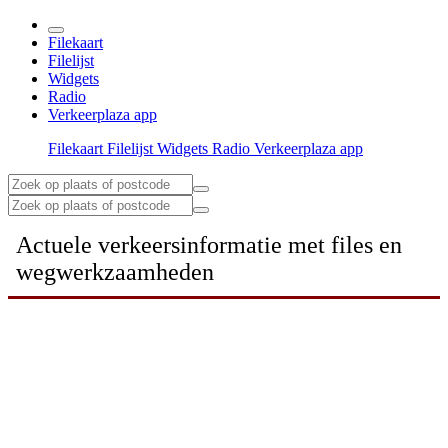
Filekaart
Filelijst
Widgets
Radio
Verkeerplaza app
Filekaart
Filelijst
Widgets
Radio
Verkeerplaza app
Actuele verkeersinformatie met files en
wegwerkzaamheden