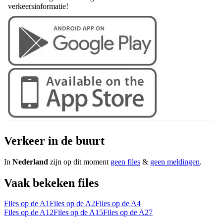
verkeersinformatie!
Verkeer in de buurt
In
Nederland
zijn op dit moment
geen files
&
geen meldingen
.
Vaak bekeken files
Files op de A1
Files op de A2
Files op de A4
Files op de A12
Files op de A15
Files op de A27