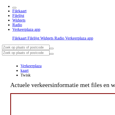
Filekaart
Filelijst
Widgets
Radio
Verkeerplaza app
Filekaart
Filelijst
Widgets
Radio
Verkeerplaza app
Verkeerplaza
kaart
Twisk
Actuele verkeersinformatie met files e