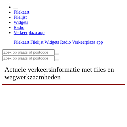
Filekaart
Filelijst
Widgets
Radio
Verkeerplaza app
Filekaart
Filelijst
Widgets
Radio
Verkeerplaza app
Actuele verkeersinformatie met files en
wegwerkzaamheden