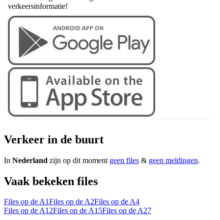
verkeersinformatie!
Verkeer in de buurt
In
Nederland
zijn op dit moment
geen files
&
geen meldingen
.
Vaak bekeken files
Files op de A1
Files op de A2
Files op de A4
Files op de A12
Files op de A15
Files op de A27