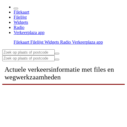
Filekaart
Filelijst
Widgets
Radio
Verkeerplaza app
Filekaart
Filelijst
Widgets
Radio
Verkeerplaza app
Actuele verkeersinformatie met files en
wegwerkzaamheden