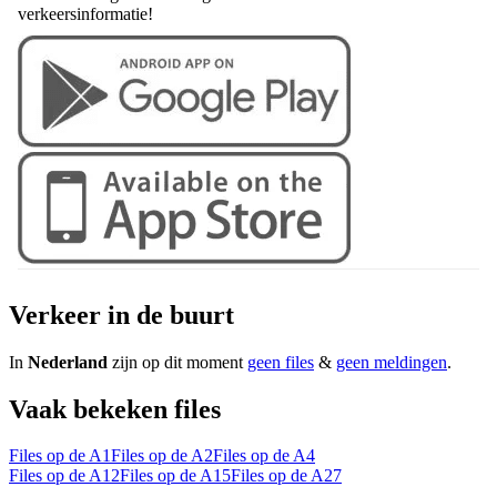
verkeersinformatie!
Verkeer in de buurt
In
Nederland
zijn op dit moment
geen files
&
geen meldingen
.
Vaak bekeken files
Files op de A1
Files op de A2
Files op de A4
Files op de A12
Files op de A15
Files op de A27