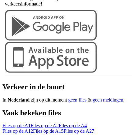
verkeersinformatie!
Verkeer in de buurt
In
Nederland
zijn op dit moment
geen files
&
geen meldingen
.
Vaak bekeken files
Files op de A1
Files op de A2
Files op de A4
Files op de A12
Files op de A15
Files op de A27