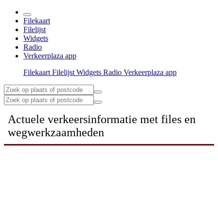
Filekaart
Filelijst
Widgets
Radio
Verkeerplaza app
Filekaart
Filelijst
Widgets
Radio
Verkeerplaza app
Actuele verkeersinformatie met files en
wegwerkzaamheden