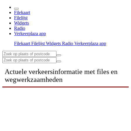
Filekaart
Filelijst
Widgets
Radio
Verkeerplaza app
Filekaart
Filelijst
Widgets
Radio
Verkeerplaza app
Actuele verkeersinformatie met files en
wegwerkzaamheden