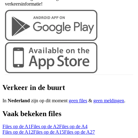
verkeersinformatie!
Verkeer in de buurt
In
Nederland
zijn op dit moment
geen files
&
geen meldingen
.
Vaak bekeken files
Files op de A1
Files op de A2
Files op de A4
Files op de A12
Files op de A15
Files op de A27