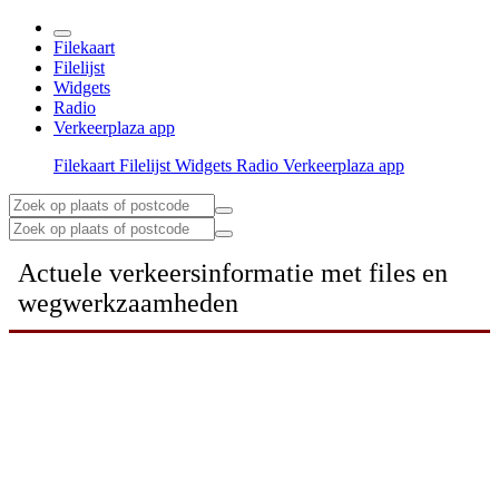
Filekaart
Filelijst
Widgets
Radio
Verkeerplaza app
Filekaart
Filelijst
Widgets
Radio
Verkeerplaza app
Actuele verkeersinformatie met files en
wegwerkzaamheden