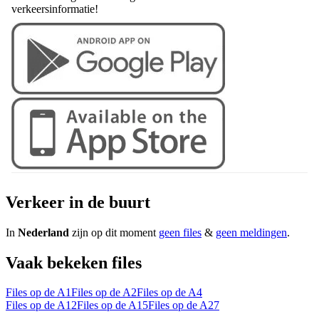
verkeersinformatie!
Verkeer in de buurt
In
Nederland
zijn op dit moment
geen files
&
geen meldingen
.
Vaak bekeken files
Files op de A1
Files op de A2
Files op de A4
Files op de A12
Files op de A15
Files op de A27