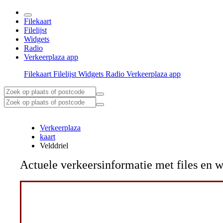
Filekaart
Filelijst
Widgets
Radio
Verkeerplaza app
Filekaart
Filelijst
Widgets
Radio
Verkeerplaza app
Verkeerplaza
kaart
Velddriel
Actuele verkeersinformatie met files e