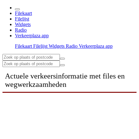
Filekaart
Filelijst
Widgets
Radio
Verkeerplaza app
Filekaart
Filelijst
Widgets
Radio
Verkeerplaza app
Actuele verkeersinformatie met files en
wegwerkzaamheden