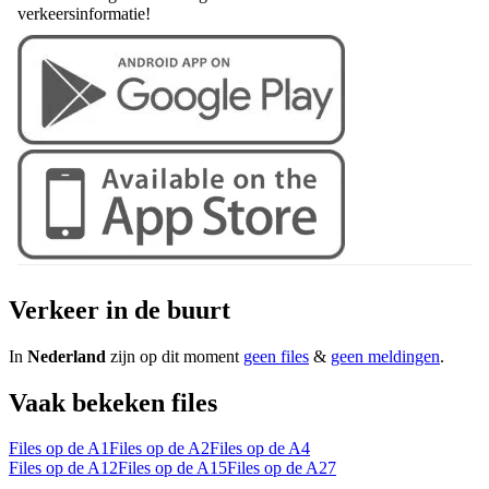
verkeersinformatie!
Verkeer in de buurt
In
Nederland
zijn op dit moment
geen files
&
geen meldingen
.
Vaak bekeken files
Files op de A1
Files op de A2
Files op de A4
Files op de A12
Files op de A15
Files op de A27