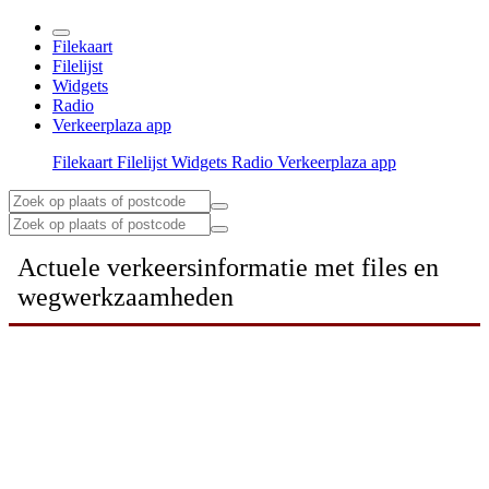
Filekaart
Filelijst
Widgets
Radio
Verkeerplaza app
Filekaart
Filelijst
Widgets
Radio
Verkeerplaza app
Actuele verkeersinformatie met files en
wegwerkzaamheden