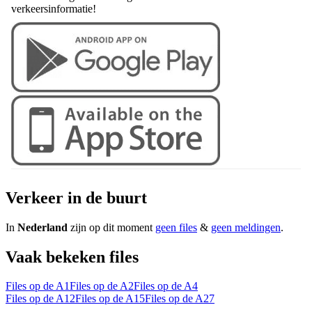
verkeersinformatie!
Verkeer in de buurt
In
Nederland
zijn op dit moment
geen files
&
geen meldingen
.
Vaak bekeken files
Files op de A1
Files op de A2
Files op de A4
Files op de A12
Files op de A15
Files op de A27