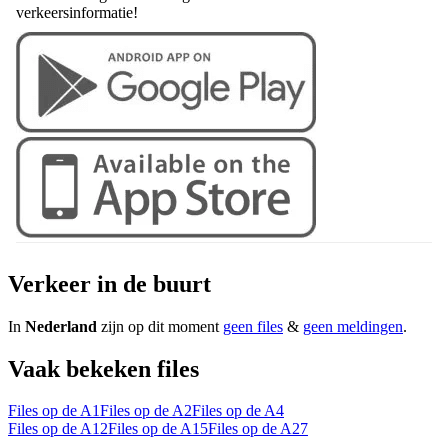
verkeersinformatie!
Verkeer in de buurt
In
Nederland
zijn op dit moment
geen files
&
geen meldingen
.
Vaak bekeken files
Files op de A1
Files op de A2
Files op de A4
Files op de A12
Files op de A15
Files op de A27