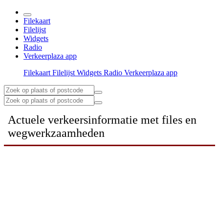
Filekaart
Filelijst
Widgets
Radio
Verkeerplaza app
Filekaart
Filelijst
Widgets
Radio
Verkeerplaza app
Actuele verkeersinformatie met files en
wegwerkzaamheden