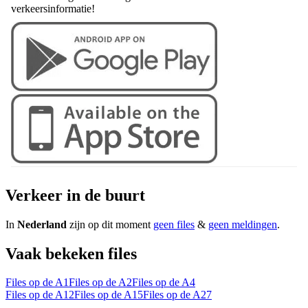
verkeersinformatie!
Verkeer in de buurt
In
Nederland
zijn op dit moment
geen files
&
geen meldingen
.
Vaak bekeken files
Files op de A1
Files op de A2
Files op de A4
Files op de A12
Files op de A15
Files op de A27