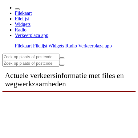
Filekaart
Filelijst
Widgets
Radio
Verkeerplaza app
Filekaart
Filelijst
Widgets
Radio
Verkeerplaza app
Actuele verkeersinformatie met files en
wegwerkzaamheden